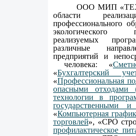
ООО МИП «ТЕХНОГ
области реализаци
профессионального об
экологического п
реализуемых прог
различные направ
предприятий и непоср
человека: «
Смет
«
Бухгалтерский у
«
Профессиональная по
опасными отходами (
технологии в прогр
государственными и
«
Компьютерная график
торговлей
», «СРО стр
профилактическое пит