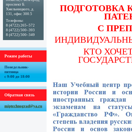
проспект Б.
ПОДГОТОВКА К
Хмельницкого, д.
ПАТЕН
131, офис 300.5
Телефоны:
С ПРЕ
8 (4722) 265–572
8 (4722) 500–393
8 (4722) 500–349
ИНДИВИДУАЛЬНЫ
КТО ХОЧЕ
Режим работы
ГОСУДАРСТ
Понедельник-
пятница
с 9:00 до 18:00
Обратная связь
miptechnograd@ya.ru