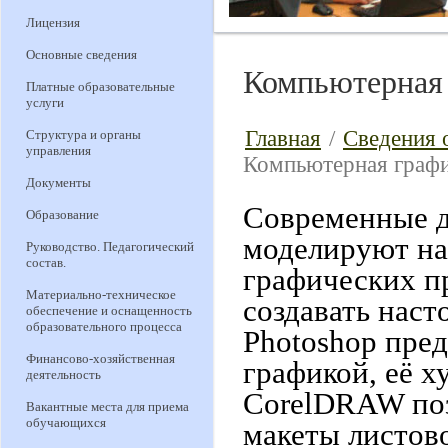
Лицензия
Основные сведения
Компьютерная 
Платные образовательные
услуги
Главная
/
Сведения 
Структура и органы
управления
Компьютерная графи
Документы
Современные д
Образование
моделируют на
Руководство. Педагогический
состав.
графических п
Материально-техническое
создавать нас
обеспечение и оснащенность
образовательного процесса
Photoshop пред
Финансово-хозяйственная
графикой, её 
деятельность
CorelDRAW поз
Вакантные места для приема
обучающихся
макеты листово